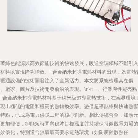
隨著綠色能源與高效節能技術的快速發展，暖通空調領域不斷引
新材料以實現降耗增效。T合金納米超導電熱材料的出現，為電熱
及暖通設備的技術開發注入了全新活力。本文將系統梳理其在價
、廠家、圖片及技術開發前沿的表現。\n\n一、行業與性能亮點
\nT合金納米超導電熱材料基于納米級超導電熱技術，在臨界環境
展現出極低的電阻和極高的熱轉換效率。憑借超導熱棒與快速熱
應特點，已成為電力供暖工程的核心創新。相比傳統合金，加熱
件更加輕便，卻能短時間內穩沖目標溫度并持續保持微觀電力場
有效優化，特別適合無氧氣高要求電熱環境（如防腐蝕散熱任