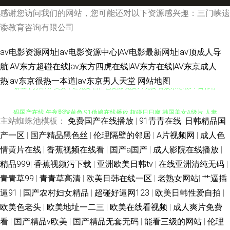
感谢您访问我们的网站，您可能还对以下资源感兴趣：三门峡遗
诿教育咨询有限公司
av电影资源网址|av电影资源中心|AV电影最新网址|av顶成人导
航|AV东方超碰在线|av东方四虎在线|AV东方在线|AV东京成人
热|av东京很热一本道|av东京男人天堂
网站地图
麻豆不打烊AV 美女草逼免费 国产色资源 免费91免费 青娱乐论坛91 日韩有
码国产在线 午夜影院黄色 91伪娘在线播放 超碰日日爽 韩国美女A级片 人妻
主站蜘蛛池模板：
免费国产在线播放
|
91青青在线
|
日韩精品国
福利剧场 三级国产网址 在线免费AV电话 97资源国产 大香蕉久草 激情色色综
产一区
|
国产精品黑色丝
|
伦理隔壁的邻居
|
A片视频网
|
成人色
情黄片在线
|
香蕉视频在线看
|
国产a国产
|
成人影院在线播放
|
合导航 欧美国产专区 日韩精品专区 91n香蕉社 www91超碰 超碰在线探花91
精品999
|
香蕉视频污下载
|
亚洲欧美日韩tv
|
在线亚洲清纯无码
|
青青草99
|
青青草高清
|
欧美日韩在线一区
|
老熟女网站
|
艹逼插
国产亚洲一黄 久久爆乳 蜜桃午夜精品 青青草国产播放 伪娘白丝内射 伊人色
逼91
|
国产农村妇女精品
|
超碰好逼网123
|
欧美日韩性爱自拍
|
欧美色老头
|
欧美地址一二三
|
欧美在线看视频
|
成人爽片免费
涩 91精品手机9 操碰在线免费观看 国产欧美精品日韩 美女草逼色天堂 欧美
看
|
国产精品v欧美
|
国产精品无套无码
|
能看三级的网站
|
伦理