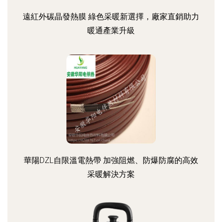
遠紅外碳晶發熱膜 綠色采暖新選擇，廠家直銷助力
暖通產業升級
華陽DZL自限溫電熱帶 加強阻燃、防爆防腐的高效
采暖解決方案