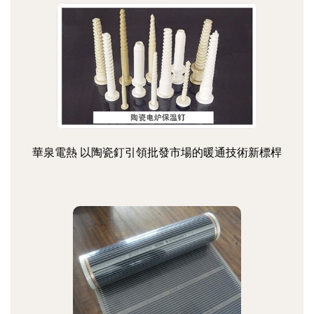
華泉電熱 以陶瓷釘引領批發市場的暖通技術新標桿